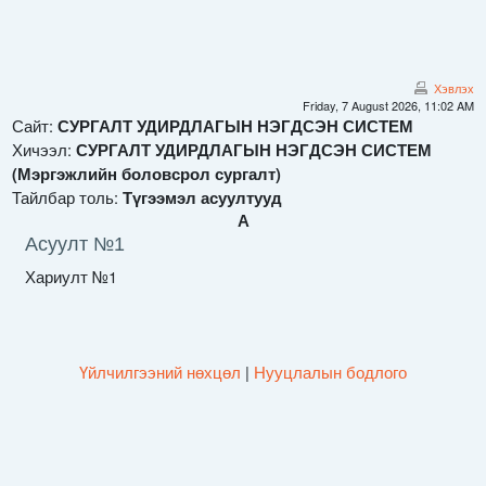
Үндсэн агуулга руу шилжих
Хэвлэх
Friday, 7 August 2026, 11:02 AM
Сайт:
СУРГАЛТ УДИРДЛАГЫН НЭГДСЭН СИСТЕМ
Хичээл:
СУРГАЛТ УДИРДЛАГЫН НЭГДСЭН СИСТЕМ
(Мэргэжлийн боловсрол сургалт)
Тайлбар толь:
Түгээмэл асуултууд
А
Асуулт №1
Хариулт №1
Үйлчилгээний нөхцөл
|
Нууцлалын бодлого