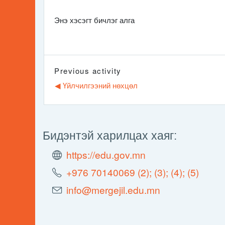
Энэ хэсэгт бичлэг алга
Previous activity
◀︎ Үйлчилгээний нөхцөл
Бидэнтэй харилцах хаяг:
https://edu.gov.mn
+976 70140069 (2); (3); (4); (5)
info@mergejil.edu.mn