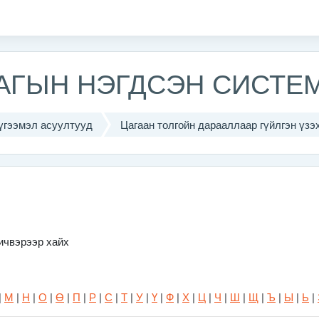
ЛАГЫН НЭГДСЭН СИСТЕ
үгээмэл асуултууд
Цагаан толгойн дарааллаар гүйлгэн үзэ
ичвэрээр хайх
|
М
|
Н
|
О
|
Ө
|
П
|
Р
|
С
|
Т
|
У
|
Ү
|
Ф
|
Х
|
Ц
|
Ч
|
Ш
|
Щ
|
Ъ
|
Ы
|
Ь
|