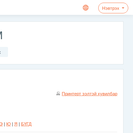
Нэвтрэх
М
х
Принтерт ээлтэй хувилбар
Э
|
Ю
|
Я
|
БҮГД