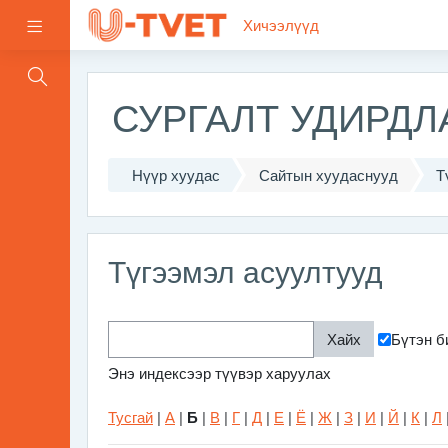
Үндсэн агуулга руу шилжих
Хичээлүүд
Хажуугийн самбар
СУРГАЛТ УДИРД
Нүүр хуудас
Сайтын хуудаснууд
Т
Түгээмэл асуултууд
Бүтэн б
Энэ индексээр түүвэр харуулах
Тусгай
|
А
|
Б
|
В
|
Г
|
Д
|
Е
|
Ё
|
Ж
|
З
|
И
|
Й
|
К
|
Л