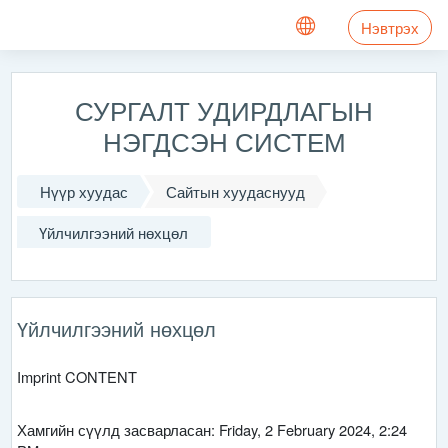
Үндсэн агуулга руу шилжих
Нэвтрэх
СУРГАЛТ УДИРДЛАГЫН
НЭГДСЭН СИСТЕМ
Нүүр хуудас
Сайтын хуудаснууд
Үйлчилгээний нөхцөл
Үйлчилгээний нөхцөл
Imprint CONTENT
Хамгийн сүүлд засварласан: Friday, 2 February 2024, 2:24