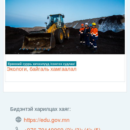
Ерөнхий суурь хичээлүүд /сонгох судлах/
Экологи, байгаль хамгаалал
Бидэнтэй харилцах хаяг:
https://edu.gov.mn
+976 70140069 (2); (3); (4); (5)