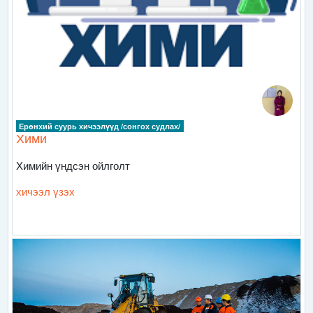
Ерөнхий суурь хичээлүүд /сонгох судлах/
Хими
Химийн үндсэн ойлголт
хичээл үзэх