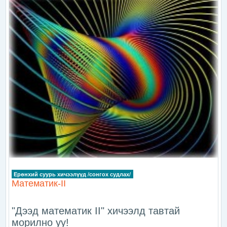
Ерөнхий суурь хичээлүүд /сонгох судлах/
Математик-II
"Дээд математик II" хичээлд тавтай
морилно уу!