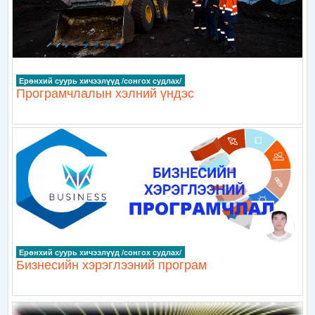
Ерөнхий суурь хичээлүүд /сонгох судлах/
Програмчлалын хэлний үндэс
Ерөнхий суурь хичээлүүд /сонгох судлах/
Бизнесийн хэрэглээний програм