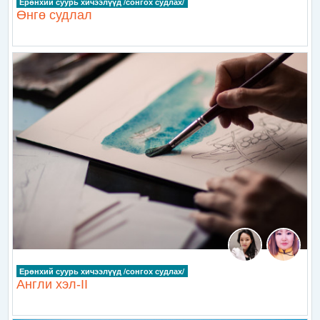
Ерөнхий суурь хичээлүүд /сонгох судлах/
Өнгө судлал
Ерөнхий суурь хичээлүүд /сонгох судлах/
Англи хэл-II