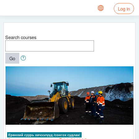
Skip to main content
Log in
Search courses
Go
Ерөнхий суурь хичээлүүд /сонгох судлах/