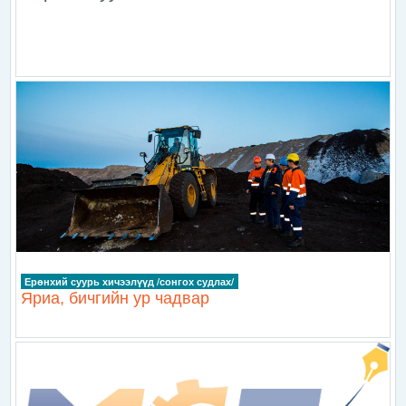
Ерөнхий суурь хичээлүүд /сонгох судлах/
Яриа, бичгийн ур чадвар