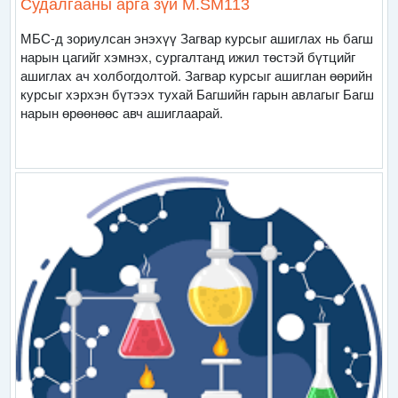
Судалгааны арга зүй M.SM113
МБС-д зориулсан энэхүү Загвар курсыг ашиглах нь багш
нарын цагийг хэмнэх, сургалтанд ижил төстэй бүтцийг
ашиглах ач холбогдолтой. Загвар курсыг ашиглан өөрийн
курсыг хэрхэн бүтээх тухай Багшийн гарын авлагыг Багш
нарын өрөөнөөс авч ашиглаарай.