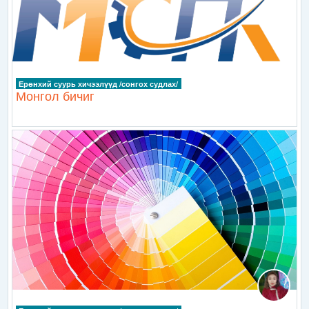
Ерөнхий суурь хичээлүүд /сонгох судлах/
Монгол бичиг