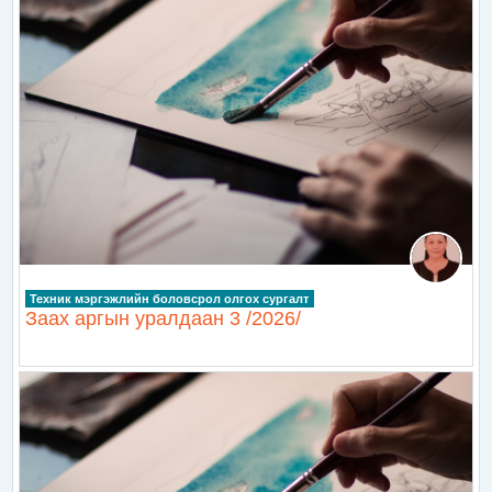
Техник мэргэжлийн боловсрол олгох сургалт
Заах аргын уралдаан 3 /2026/