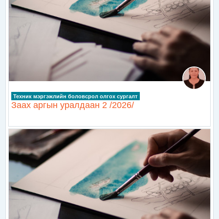
Техник мэргэжлийн боловсрол олгох сургалт
Заах аргын уралдаан 2 /2026/