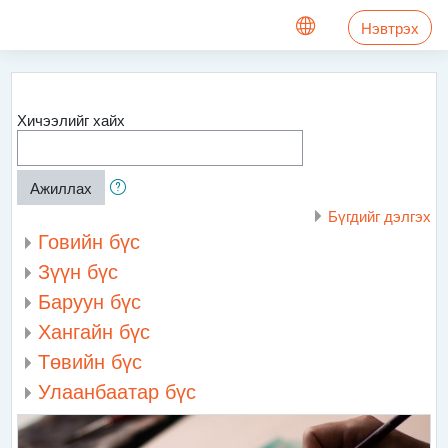
Үндсэн агуулга руу шилжих
Нэвтрэх
Хичээлийг хайх
Ажиллах
Бүгдийг дэлгэх
Говийн бүс
Зүүн бүс
Баруун бүс
Хангайн бүс
Төвийн бүс
Улаанбаатар бүс