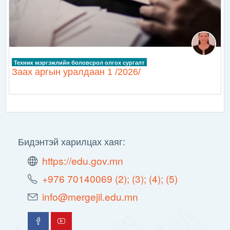
Техник мэргэжлийн боловсрол олгох сургалт
Заах аргын уралдаан 1 /2026/
Бидэнтэй харилцах хаяг:
https://edu.gov.mn
+976 70140069 (2); (3); (4); (5)
info@mergejil.edu.mn