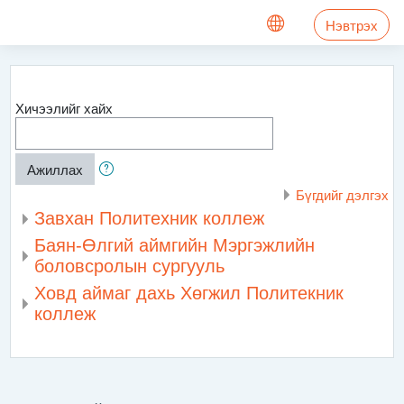
Үндсэн агуулга руу шилжих
Нэвтрэх
Хичээлийг хайх
Ажиллах
Бүгдийг дэлгэх
Завхан Политехник коллеж
Баян-Өлгий аймгийн Мэргэжлийн
боловсролын сургууль
Ховд аймаг дахь Хөгжил Политекник
коллеж