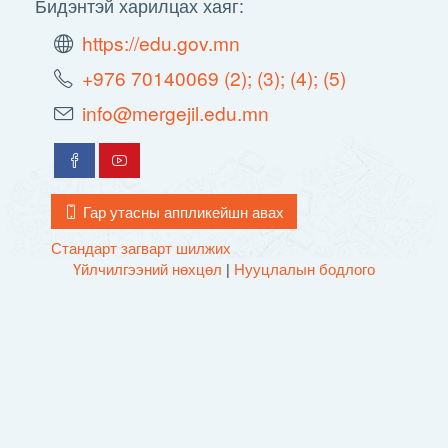
Бидэнтэй харилцах хаяг:
https://edu.gov.mn
+976 70140069 (2); (3); (4); (5)
info@mergejil.edu.mn
Гар утасны аппликейшн авах
Стандарт загварт шилжих
Үйлчилгээний нөхцөл
|
Нууцлалын бодлого