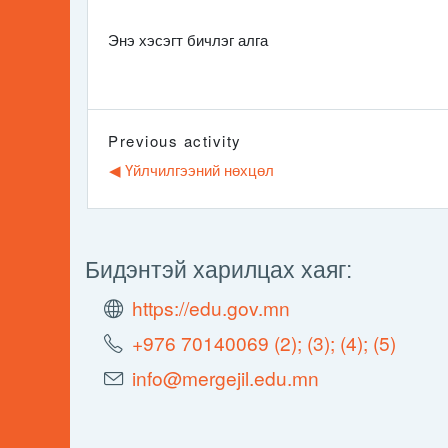
Энэ хэсэгт бичлэг алга
Previous activity
◀︎ Үйлчилгээний нөхцөл
Бидэнтэй харилцах хаяг:
https://edu.gov.mn
+976 70140069 (2); (3); (4); (5)
info@mergejil.edu.mn