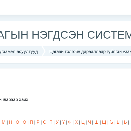
ЛАГЫН НЭГДСЭН СИСТЕ
үгээмэл асуултууд
Цагаан толгойн дарааллаар гүйлгэн үзэ
ичвэрээр хайх
|
М
|
Н
|
О
|
Ө
|
П
|
Р
|
С
|
Т
|
У
|
Ү
|
Ф
|
Х
|
Ц
|
Ч
|
Ш
|
Щ
|
Ъ
|
Ы
|
Ь
|