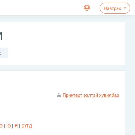
Нэвтрэх
М
х
Принтерт ээлтэй хувилбар
Э
|
Ю
|
Я
|
БҮГД