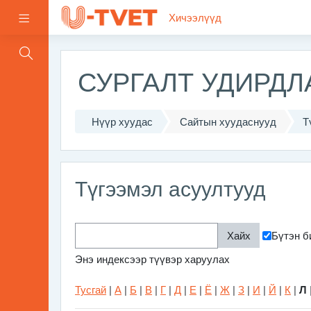
Үндсэн агуулга руу шилжих
Хичээлүүд
Хажуугийн самбар
СУРГАЛТ УДИРД
Нүүр хуудас
Сайтын хуудаснууд
Т
Түгээмэл асуултууд
Бүтэн б
Энэ индексээр түүвэр харуулах
Тусгай
|
А
|
Б
|
В
|
Г
|
Д
|
Е
|
Ё
|
Ж
|
З
|
И
|
Й
|
К
|
Л