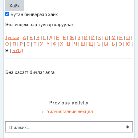
Бүтэн бичвэрээр хайх
Энэ индексээр түүвэр харуулах
Тусгай
|
А
|
Б
|
В
|
Г
|
Д
|
Е
|
Ё
|
Ж
|
З
|
И
|
Й
|
К
|
Л
|
М
|
Н
|
О
|
Ө
|
П
|
Р
|
С
|
Т
|
У
|
Ү
|
Ф
|
Х
|
Ц
|
Ч
|
Ш
|
Щ
|
Ъ
|
Ы
|
Ь
|
Э
|
Ю
|
|
БҮГД
Я
Энэ хэсэгт бичлэг алга
Previous activity
← Үйлчилгээний нөхцөл
Шилжих...