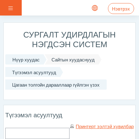
Үндсэн агуулга руу шилжих
Хажуугийн самбар
Нэвтрэх
СУРГАЛТ УДИРДЛАГЫН
НЭГДСЭН СИСТЕМ
Нүүр хуудас
Сайтын хуудаснууд
Түгээмэл асуултууд
Цагаан толгойн дарааллаар гүйлгэн үзэх
Түгээмэл асуултууд
Принтерт ээлтэй хувилбар