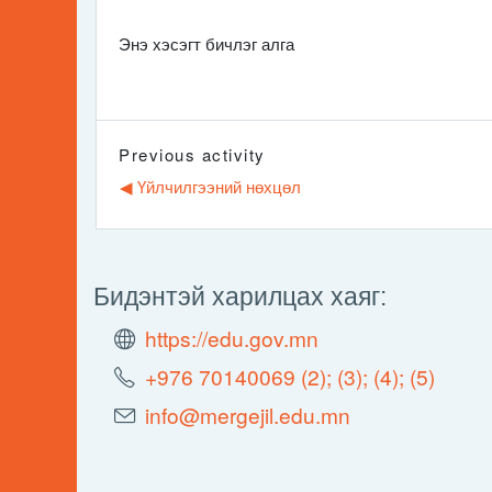
Энэ хэсэгт бичлэг алга
Previous activity
◀︎ Үйлчилгээний нөхцөл
Бидэнтэй харилцах хаяг:
https://edu.gov.mn
+976 70140069 (2); (3); (4); (5)
info@mergejil.edu.mn