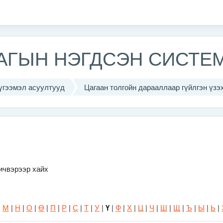
ЛАГЫН НЭГДСЭН СИСТЕ
үгээмэл асуултууд
Цагаан толгойн дарааллаар гүйлгэн үзэ
ичвэрээр хайх
|
М
|
Н
|
О
|
Ө
|
П
|
Р
|
С
|
Т
|
У
|
Ү
|
Ф
|
Х
|
Ц
|
Ч
|
Ш
|
Щ
|
Ъ
|
Ы
|
Ь
|