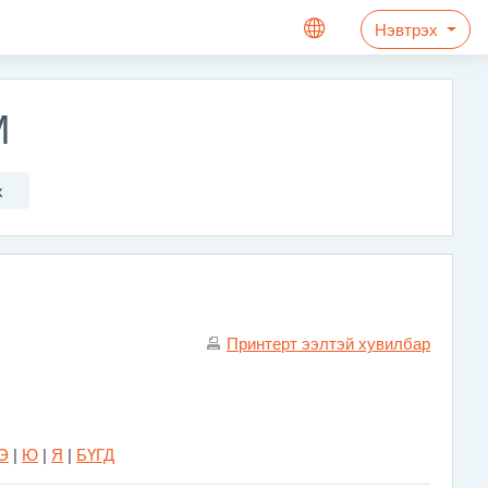
Нэвтрэх
М
х
Принтерт ээлтэй хувилбар
Э
|
Ю
|
Я
|
БҮГД