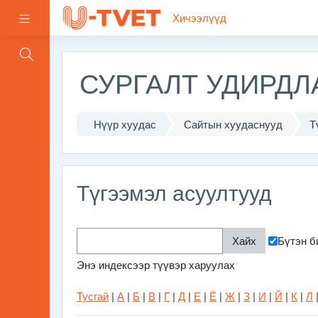
Үндсэн агуулга руу шилжих
Хичээлүүд
Хажуугийн самбар
СУРГАЛТ УДИРД
Нүүр хуудас
Сайтын хуудаснууд
Т
Түгээмэл асуултууд
Бүтэн б
Энэ индексээр түүвэр харуулах
Тусгай
|
А
|
Б
|
В
|
Г
|
Д
|
Е
|
Ё
|
Ж
|
З
|
И
|
Й
|
К
|
Л