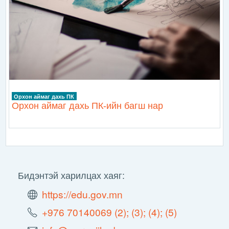
Орхон аймаг дахь ПК
Орхон аймаг дахь ПК-ийн багш нар
Бидэнтэй харилцах хаяг:
https://edu.gov.mn
+976 70140069 (2); (3); (4); (5)