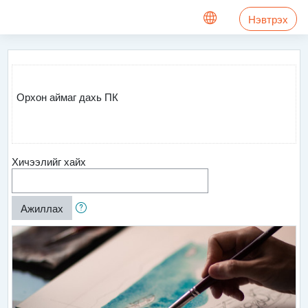
Үндсэн агуулга руу шилжих
Нэвтрэх
Орхон аймаг дахь ПК
Хичээлийг хайх
Ажиллах