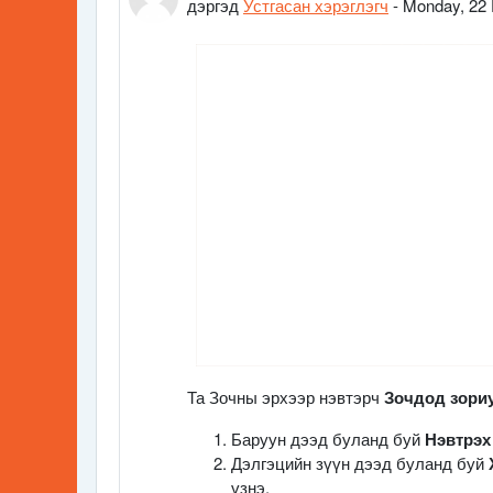
дэргэд
Устгасан хэрэглэгч
-
Monday, 22 
Та Зочны эрхээр нэвтэрч
Зочдод зори
Баруун дээд буланд буй
Нэвтрэх
Дэлгэцийн зүүн дээд буланд буй
үзнэ.