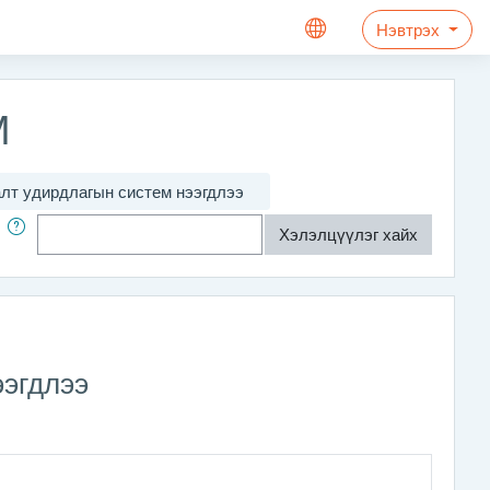
Нэвтрэх
М
лт удирдлагын систем нээгдлээ
айх
Хэлэлцүүлэг хайх
ээгдлээ