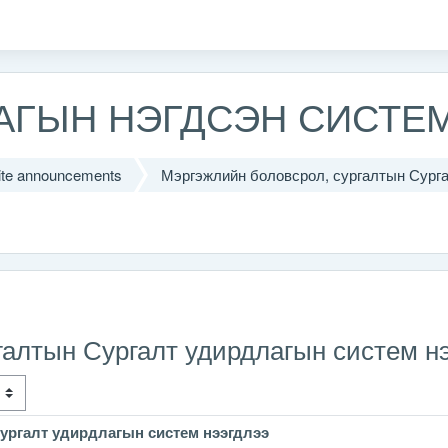
ЛАГЫН НЭГДСЭН СИСТЕ
ite announcements
Мэргэжлийн боловсрол, сургалтын Сурга
Х
галтын Сургалт удирдлагын систем н
ургалт удирдлагын систем нээгдлээ