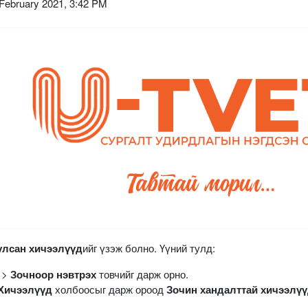
February 2021, 3:42 PM
улсан хичээлүүд
ийг үзэж болно. Үүний тулд:
>
Зочноор нэвтрэх
товчийг дарж орно.
Хичээлүүд
холбоосыг дарж ороод
Зочин хандалттай хичээлү