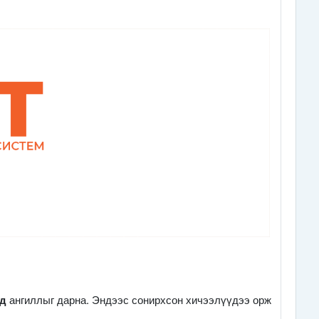
үд
ангиллыг дарна. Эндээс сонирхсон хичээлүүдээ орж