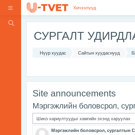
Үндсэн агуулга руу шилжих
Хичээлүүд
Хажуугийн самбар
СУРГАЛТ УДИРД
Нүүр хуудас
Сайтын хуудаснууд
S
Site announcements
Мэргэжлийн боловсрол, сур
Харуулах горим
Мэргэжлийн боловсрол, сургалтын С
Хариу нийтлэлийн тоо: 0