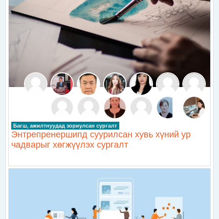
Багш, ажилтнуудад зориулсан сургалт
Энтрепренершипд суурилсан хувь хүний ур
чадварыг хөгжүүлэх сургалт