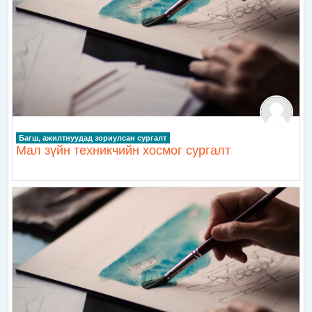
Багш, ажилтнуудад зориулсан сургалт
Мал зүйн техникчийн хосмог сургалт