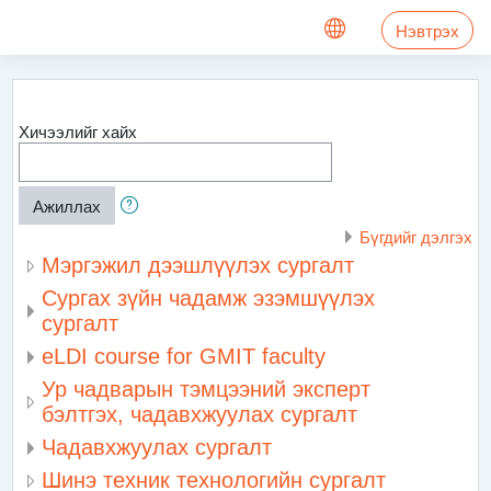
Үндсэн агуулга руу шилжих
Нэвтрэх
Хичээлийг хайх
Ажиллах
Бүгдийг дэлгэх
Мэргэжил дээшлүүлэх сургалт
Сургах зүйн чадамж эзэмшүүлэх
сургалт
eLDI course for GMIT faculty
Ур чадварын тэмцээний эксперт
бэлтгэх, чадавхжуулах сургалт
Чадавхжуулах сургалт
Шинэ техник технологийн сургалт