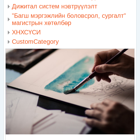
Дижитал систем нэвтрүүлэлт
"Багш мэргэжлийн боловсрол, сургалт"
магистрын хөтөлбөр
ХНХСҮСИ
CustomCategory