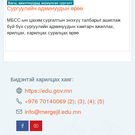
Багш, ажилтнуудад зориулсан сургалт
Сургуулийн админуудын өрөө
МБСС-ын цахим сургалтын энэхүү талбарыг ашиглаж
буй бүх сургуулийн админуудын хамтарч ажиллах,
ярилцах, харилцах суралцах өрөө
Бидэнтэй харилцах хаяг:
https://edu.gov.mn
+976 70140069 (2); (3); (4); (5)
info@mergejil.edu.mn