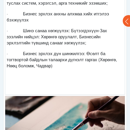
туслах систем, хэрэгсэл, арга техникийг эзэмших;
·
Бизнес эрхлэх анхны алхмаа хийх итгэлээ
бэхжүүлэх
·
Шинэ санаа хөгжүүлэх: Бүтээгдэхүүн-Зах
зээлийн нийцэл: Хөрөнгө оруулалт, Бизнесийн
эрхлэлтийн түвшинд санааг хөгжүүлэх;
·
Бизнес эрхлэх дүн шинжилгээ: Өсөлт ба
тогтвортой байдлын талаархи дүгнэлт гаргах (Хөрөнгө,
Нөөц боломж, Чадвар
)