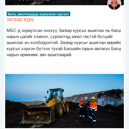
Багш, ажилтнуудад зориулсан сургалт
загвар курс
МБС-д зориулсан энэхүү Загвар курсыг ашиглах нь багш
нарын цагийг хэмнэх, сургалтад ижил төстэй бүтцийг
ашиглах ач холбогдолтой. Загвар курсыг ашиглан өөрийн
курсыг хэрхэн бүтээх тухай Багшийн гарын авлагыг Багш
нарын өрөөнөөс авч ашиглаарай.