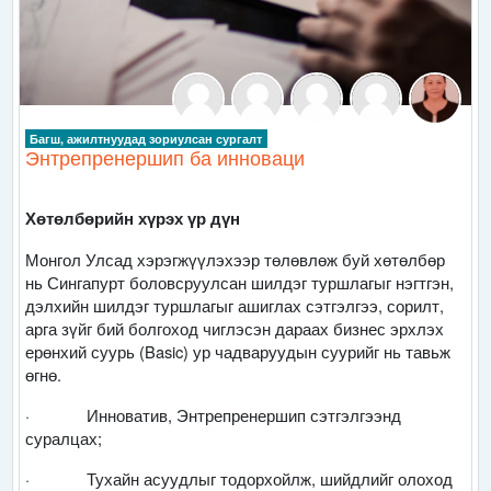
Багш, ажилтнуудад зориулсан сургалт
Энтрепренершип ба инноваци
Хөтөлбөрийн хүрэх үр дүн
Монгол Улсад хэрэгжүүлэхээр төлөвлөж буй хөтөлбөр
нь Сингапурт боловсруулсан шилдэг туршлагыг нэгтгэн,
дэлхийн шилдэг туршлагыг ашиглах сэтгэлгээ, сорилт,
арга зүйг бий болгоход чиглэсэн дараах бизнес эрхлэх
ерөнхий суурь
(
B
asic)
ур чадваруудын суурийг нь тавьж
өгнө.
·
Инноватив,
Энтрепрен
е
ршип сэтгэлгээнд
суралцах;
·
Т
у
хайн асуудлыг тодорхойлж, шийдлийг олоход