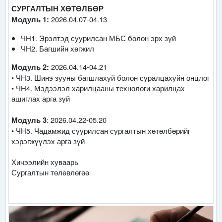
СУРГАЛТЫН ХӨТӨЛБӨР
2026.04.07-04.13
Модуль 1:
ЧН1. Эрэлтэд суурилсан МБС болон эрх зүй
ЧН2. Багшийн хөгжил
2026.04.14-04.21
Модуль 2:
• ЧН3. Шинэ зууны багшлахуй болон суралцахуйн онцлог
• ЧН4. Мэдээлэл харилцааны технологи харилцах
ашиглах арга зүй
: 2026.04.22-05.20
Модуль 3
• ЧН5. Чадамжид суурилсан сургалтын хөтөлбөрийг
хэрэгжүүлэх арга зүй
Хичээлийн хуваарь
Сургалтын төлөвлөгөө