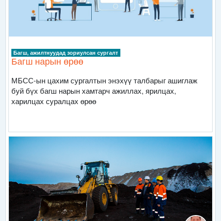
Багш, ажилтнуудад зориулсан сургалт
Багш нарын өрөө
МБСС-ын цахим сургалтын энэхүү талбарыг ашиглаж
буй бүх багш нарын хамтарч ажиллах, ярилцах,
харилцах суралцах өрөө