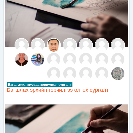
Багш, ажилтнуудад зориулсан сургалт
Багшлах эрхийн гэрчилгээ олгох сургалт